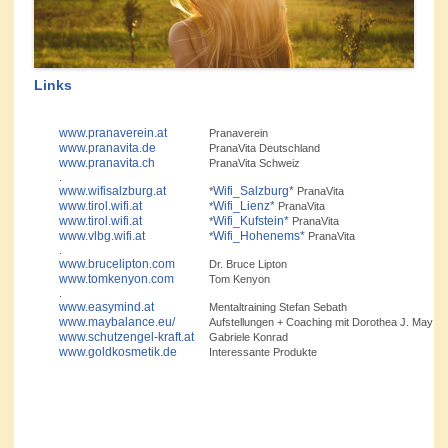
Links
www.pranaverein.at
Pranaverein
www.pranavita.de
PranaVita Deutschland
www.pranavita.ch
PranaVita Schweiz
.
www.wifisalzburg.at
Wifi_Salzburg*
*
PranaVita
www.tirol.wifi.at
Wifi_Lienz*
*
PranaVita
www.tirol.wifi.at
Wifi_Kufstein*
*
PranaVita
www.vlbg.wifi.at
Wifi_Hohenems*
*
PranaVita
.
www.brucelipton.com
Dr. Bruce Lipton
www.tomkenyon.com
Tom Kenyon
.
www.easymind.at
Mentaltraining Stefan Sebath
www.maybalance.eu/
Aufstellungen + Coaching mit Dorothea J. May
www.schutzengel-kraft.at
Gabriele Konrad
www.goldkosmetik.de
Interessante Produkte